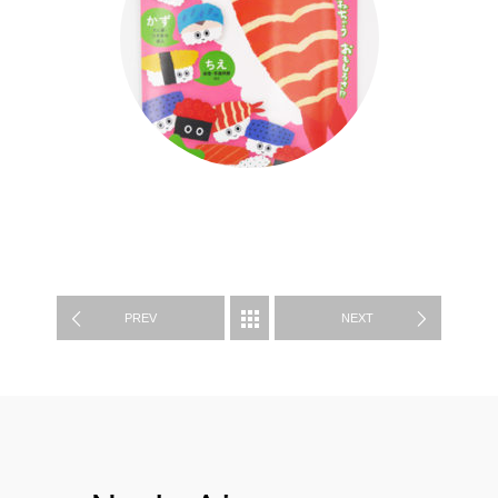
WORK
PREV
NEXT