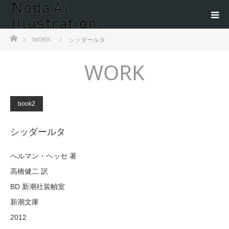
ホーム
WORK
シッダールタ
WORK
book2
シッダールタ
へルマン・ヘッセ 著
高橋健二 訳
BD 新潮社装幀室
新潮文庫
2012