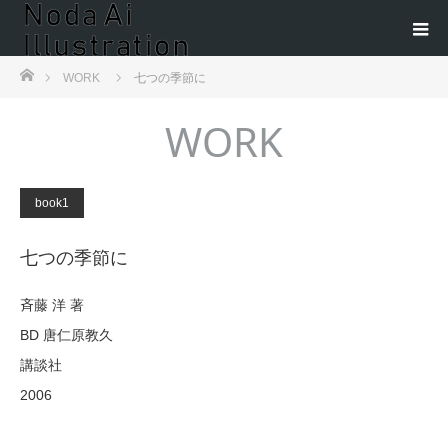
ホーム
WORK
七つの季節に
WORK
book1
七つの季節に
斉藤 洋 著
BD 唐仁原教久
講談社
2006